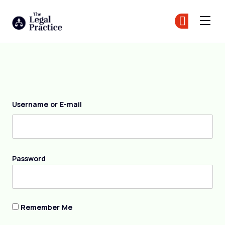
The Legal Practice
Tr
Tr
Skip to main content
Anmeldung
Username or E-mail
Password
Remember Me