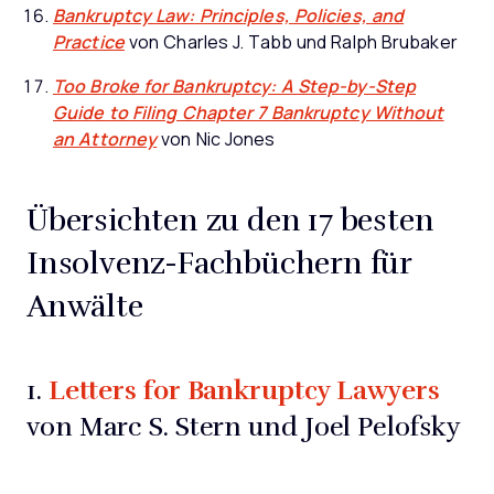
Bankruptcy Law: Principles, Policies, and
Practice
von Charles J. Tabb und Ralph Brubaker
Too Broke for Bankruptcy: A Step-by-Step
Guide to Filing Chapter 7 Bankruptcy Without
an Attorney
von Nic Jones
Übersichten zu den 17 besten
Insolvenz-Fachbüchern für
Anwälte
Letters for Bankruptcy Lawyers
1.
von Marc S. Stern und Joel Pelofsky