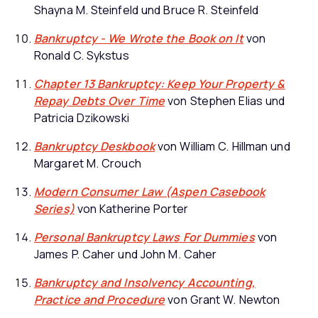
Shayna M. Steinfeld und Bruce R. Steinfeld
Bankruptcy - We Wrote the Book on It
von
Ronald C. Sykstus
Chapter 13 Bankruptcy: Keep Your Property &
Repay Debts Over Time
von Stephen Elias und
Patricia Dzikowski
Bankruptcy Deskbook
von William C. Hillman und
Margaret M. Crouch
Modern Consumer Law (Aspen Casebook
Series)
von Katherine Porter
Personal Bankruptcy Laws For Dummies
von
James P. Caher und John M. Caher
Bankruptcy and Insolvency Accounting,
Practice and Procedure
von Grant W. Newton