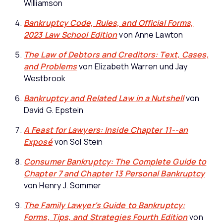
Williamson
Bankruptcy Code, Rules, and Official Forms,
2023 Law School Edition
von Anne Lawton
The Law of Debtors and Creditors: Text, Cases,
and Problems
von Elizabeth Warren und Jay
Westbrook
Bankruptcy and Related Law in a Nutshell
von
David G. Epstein
A Feast for Lawyers: Inside Chapter 11--an
Exposé
von Sol Stein
Consumer Bankruptcy: The Complete Guide to
Chapter 7 and Chapter 13 Personal Bankruptcy
von Henry J. Sommer
The Family Lawyer's Guide to Bankruptcy:
Forms, Tips, and Strategies Fourth Edition
von