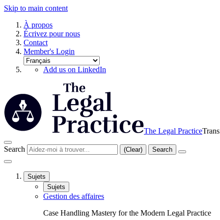
Skip to main content
À propos
Écrivez pour nous
Contact
Member's Login
Add us on LinkedIn
The Legal Practice
Trans
Search
(Clear)
Search
Sujets
Sujets
Gestion des affaires
Case Handling Mastery for the Modern Legal Practice