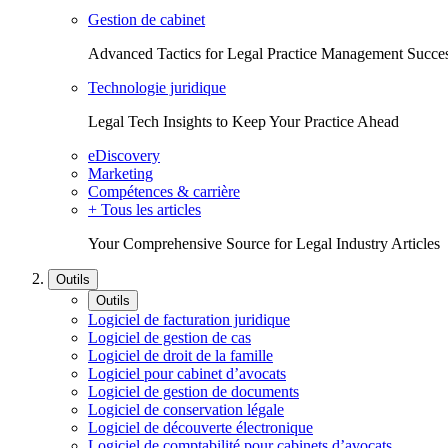
Gestion de cabinet
Advanced Tactics for Legal Practice Management Succe
Technologie juridique
Legal Tech Insights to Keep Your Practice Ahead
eDiscovery
Marketing
Compétences & carrière
+ Tous les articles
Your Comprehensive Source for Legal Industry Articles
Outils
Outils
Logiciel de facturation juridique
Logiciel de gestion de cas
Logiciel de droit de la famille
Logiciel pour cabinet d’avocats
Logiciel de gestion de documents
Logiciel de conservation légale
Logiciel de découverte électronique
Logiciel de comptabilité pour cabinets d’avocats