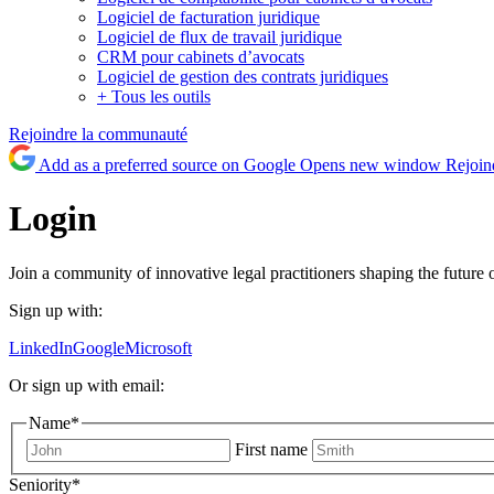
Logiciel de facturation juridique
Logiciel de flux de travail juridique
CRM pour cabinets d’avocats
Logiciel de gestion des contrats juridiques
+ Tous les outils
Rejoindre la communauté
Add as a preferred source on Google
Opens new window
Rejoin
Login
Join a community of innovative legal practitioners shaping the future 
Sign up with:
LinkedIn
Google
Microsoft
Or sign up with email:
Name
*
First name
Seniority
*