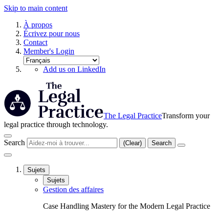
Skip to main content
À propos
Écrivez pour nous
Contact
Member's Login
Add us on LinkedIn
The Legal Practice
Transform your
legal practice through technology.
Search
(Clear)
Search
Sujets
Sujets
Gestion des affaires
Case Handling Mastery for the Modern Legal Practice