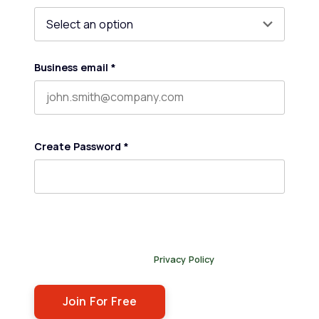
Business email
*
Create Password
*
By submitting this form, you agree to receive our
newsletter, and occasional emails related to The Legal
Practice. You can unsubscribe at any time. For more
details, please review our
Privacy Policy
.