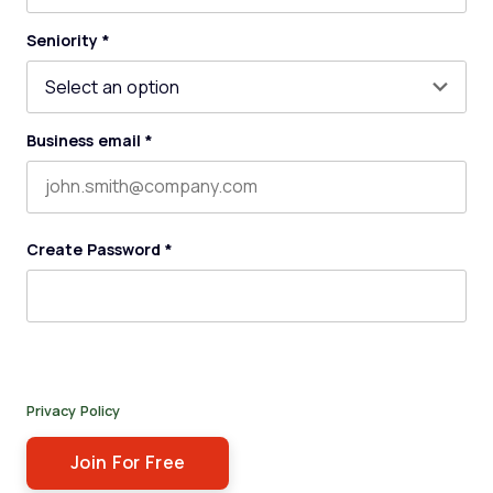
Last name
Seniority
*
Business email
*
Create Password
*
By submitting this form, you agree to receive our newsletter,
and occasional emails related to The Legal Practice. You can
unsubscribe at any time. For more details, please review our
Privacy Policy
.