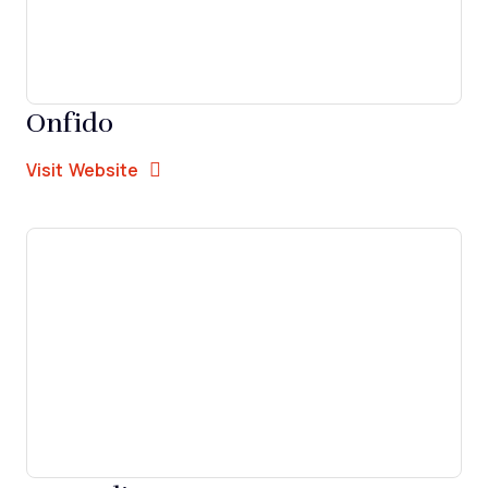
Onfido
Opens new window
Opens New Window
Visit Website