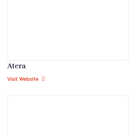
Atera
Opens new window
Opens New Window
Visit Website