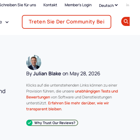
Schreiben Sie für uns
Kontakt
Member's Login
Add us
Treten Sie Der Community Bei
e
Op
By
Julian Blake
on May 28, 2026
Klicks auf die untenstehenden Links können zu einer
und
Provision führen, die unsere
unabhängigen Tests und
Bewertungen
von Software und Dienstleistungen
unterstützt.
Erfahren Sie mehr darüber, wie wir
transparent bleiben
.
Why Trust Our Reviews?