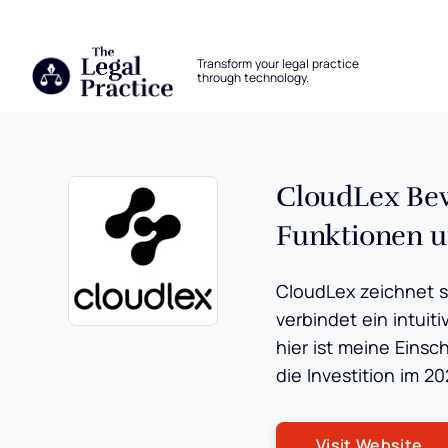
The Legal Practice
Transform your legal practice
through technology.
Skip to main content
CloudLex Bewe
Funktionen u
CloudLex zeichnet s
verbindet ein intuit
Opens new window
hier ist meine Eins
die Investition im 20
Op
Visit Website