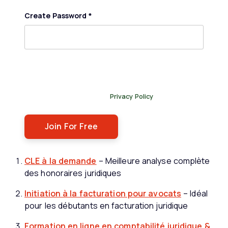
Create Password
*
By submitting this form, you agree to receive our
newsletter, and occasional emails related to The Legal
Practice. You can unsubscribe at any time. For more
details, please review our
Privacy Policy
.
CLE à la demande
– Meilleure analyse complète
des honoraires juridiques
Initiation à la facturation pour avocats
– Idéal
pour les débutants en facturation juridique
Formation en ligne en comptabilité juridique &