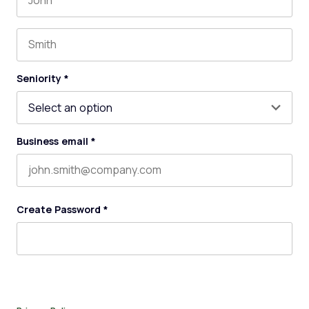
First name
Last name
Seniority
*
Business email
*
Create Password
*
By submitting this form, you agree to receive our newsletter,
and occasional emails related to The Legal Practice. You can
unsubscribe at any time. For more details, please review our