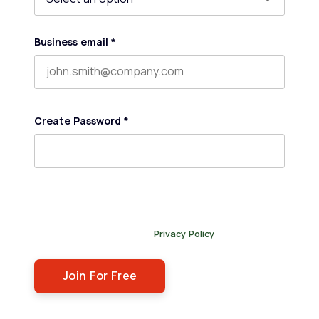
Business email
*
Create Password
*
By submitting this form, you agree to receive our
newsletter, and occasional emails related to The Legal
Practice. You can unsubscribe at any time. For more
details, please review our
Privacy Policy
.