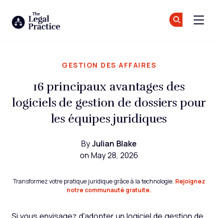
The Legal Practice
Re
Re
Skip to main content
GESTION DES AFFAIRES
16 principaux avantages des
logiciels de gestion de dossiers pour
les équipes juridiques
By
Julian Blake
on May 28, 2026
Transformez votre pratique juridique grâce à la technologie.
Rejoignez
notre communauté gratuite.
Si vous envisagez d'adopter un logiciel de gestion de