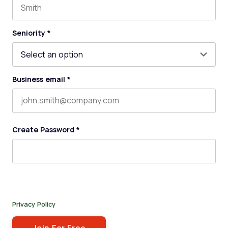
Last name
Seniority
*
Business email
*
Create Password
*
By submitting this form, you agree to receive our newsletter,
and occasional emails related to The Legal Practice. You can
unsubscribe at any time. For more details, please review our
Privacy Policy
.