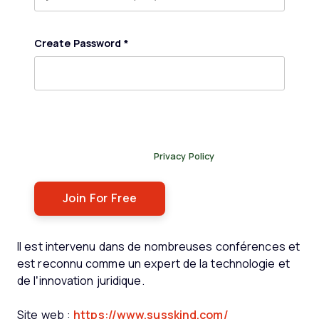
Create Password
*
By submitting this form, you agree to receive our
newsletter, and occasional emails related to The Legal
Practice. You can unsubscribe at any time. For more
details, please review our
Privacy Policy
.
Il est intervenu dans de nombreuses conférences et
est reconnu comme un expert de la technologie et
de l’innovation juridique.
Site web :
https://www.susskind.com/