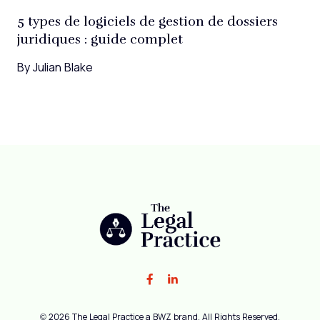
5 types de logiciels de gestion de dossiers
juridiques : guide complet
By
Julian Blake
Like us on Facebook
Add us on LinkedIn
Opens new window
© 2026 The Legal Practice a
BWZ
brand. All Rights Reserved.