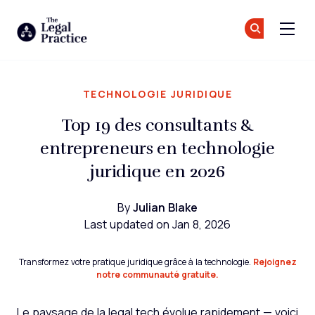
The Legal Practice
Re
Re
Skip to main content
TECHNOLOGIE JURIDIQUE
Top 19 des consultants &
entrepreneurs en technologie
juridique en 2026
By
Julian Blake
Last updated on Jan 8, 2026
Transformez votre pratique juridique grâce à la technologie.
Rejoignez
notre communauté gratuite.
Le paysage de la legal tech évolue rapidement — voici