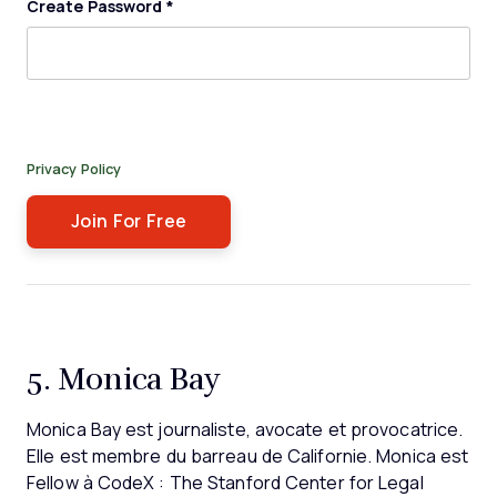
Create Password
*
By submitting this form, you agree to receive our newsletter,
and occasional emails related to The Legal Practice. You can
unsubscribe at any time. For more details, please review our
Privacy Policy
.
5. Monica Bay
Monica Bay est journaliste, avocate et provocatrice.
Elle est membre du barreau de Californie. Monica est
Fellow à CodeX : The Stanford Center for Legal