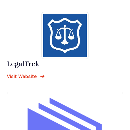
LegalTrek
Opens new window
Opens New Window
Visit Website