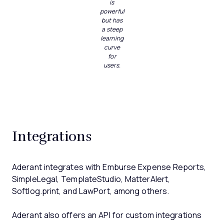
is
powerful
but has
a steep
learning
curve
for
users.
Integrations
Aderant integrates with Emburse Expense Reports,
SimpleLegal, TemplateStudio, MatterAlert,
Softlog.print, and LawPort, among others.
Aderant also offers an API for custom integrations