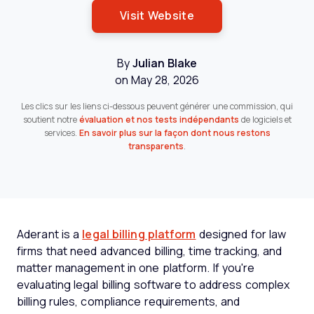
Opens New Window
Visit Website
By
Julian Blake
on May 28, 2026
Les clics sur les liens ci-dessous peuvent générer une commission, qui
soutient notre
évaluation et nos tests indépendants
de logiciels et
services.
En savoir plus sur la façon dont nous restons
transparents
.
Aderant is a
legal billing platform
designed for law
firms that need advanced billing, time tracking, and
matter management in one platform. If you're
evaluating legal billing software to address complex
billing rules, compliance requirements, and