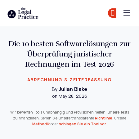
The Legal Practice
Tr
Tr
Skip to main content
Die 10 besten Softwarelösungen zur
Überprüfung juristischer
Rechnungen im Test 2026
ABRECHNUNG & ZEITERFASSUNG
By
Julian Blake
on May 28, 2026
Wir bewerten Tools unabhängig und Provisionen helfen, unsere Tests
zu finanzieren. Sehen Sie unsere transparente
Richtlinie
, unsere
Methodik
oder
schlagen Sie ein Tool vor
.