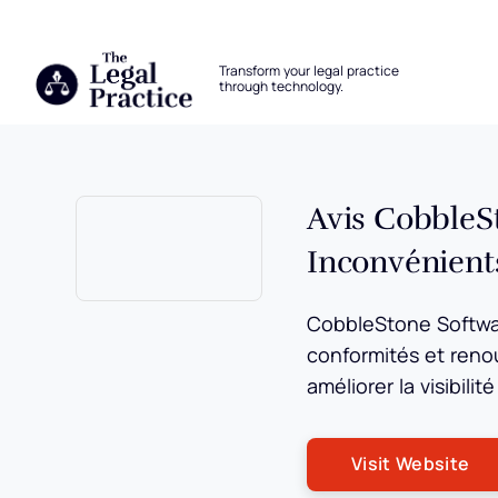
The Legal Practice
Transform your legal practice
through technology.
Skip to main content
Avis CobbleSt
Inconvénients
Opens new window
CobbleStone Software
conformités et reno
améliorer la visibilit
Op
Visit Website