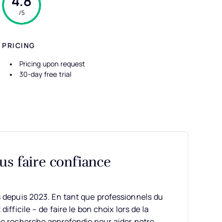
4.8
/5
PRICING
Pricing upon request
30-day free trial
s faire confiance
s depuis 2023. En tant que professionnels du
ifficile – de faire le bon choix lors de la
e recherche approfondie pour aider notre