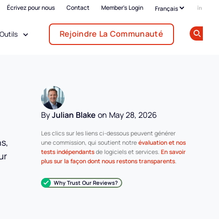
Écrivez pour nous
Contact
Member's Login
Add us
Rejoindre La Communauté
Outils
Op
By
Julian Blake
on May 28, 2026
Les clics sur les liens ci-dessous peuvent générer
ns,
une commission, qui soutient notre
évaluation et nos
tests indépendants
de logiciels et services.
En savoir
ur
plus sur la façon dont nous restons transparents
.
Why Trust Our Reviews?