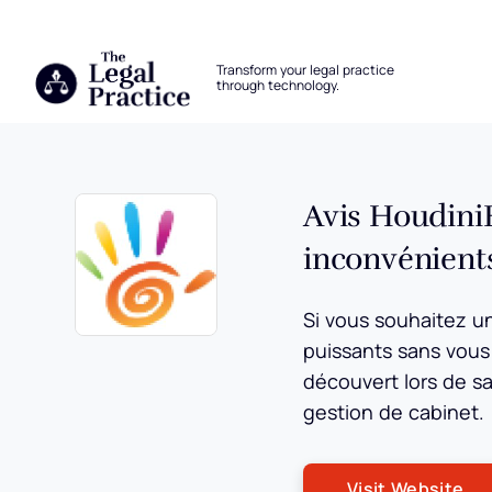
The Legal Practice
Transform your legal practice
through technology.
Skip to main content
Avis HoudiniE
inconvénients,
Si vous souhaitez un
Opens new window
puissants sans vous 
découvert lors de s
gestion de cabinet.
Op
Visit Website