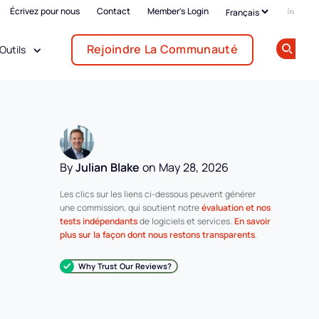
Écrivez pour nous
Contact
Member's Login
Add us
Rejoindre La Communauté
Outils
Op
By
Julian Blake
on May 28, 2026
Les clics sur les liens ci-dessous peuvent générer
une commission, qui soutient notre
évaluation et nos
tests indépendants
de logiciels et services.
En savoir
plus sur la façon dont nous restons transparents
.
Why Trust Our Reviews?