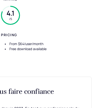
4.1
/5
PRICING
From $64/user/month
Free download available
s faire confiance