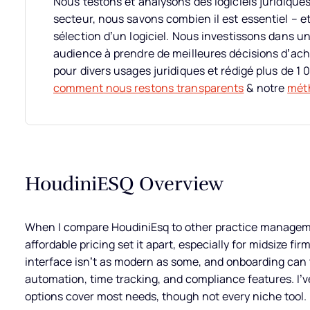
Nous testons et analysons des logiciels juridique
secteur, nous savons combien il est essentiel – et d
sélection d’un logiciel.
Nous investissons dans un
audience à prendre de meilleures décisions d’ach
pour divers usages juridiques et rédigé plus de 1 0
comment nous restons transparents
& notre
méth
HoudiniESQ Overview
When I compare HoudiniEsq to other practice managemen
affordable pricing set it apart, especially for midsize f
interface isn’t as modern as some, and onboarding can
automation, time tracking, and compliance features. I’v
options cover most needs, though not every niche tool.