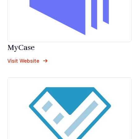
MyCase
Opens new window
Opens New Window
Visit Website