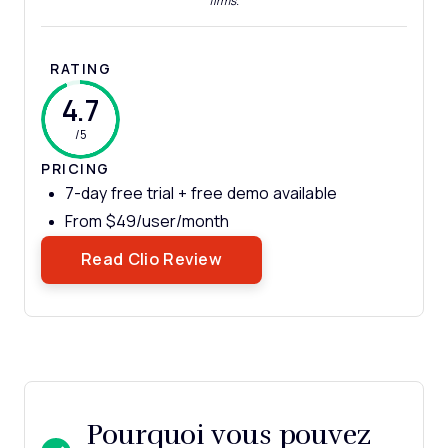
firms.
RATING
4.7
/5
PRICING
7-day free trial + free demo available
From $49/user/month
Opens New Window
Read Clio Review
Pourquoi vous pouvez