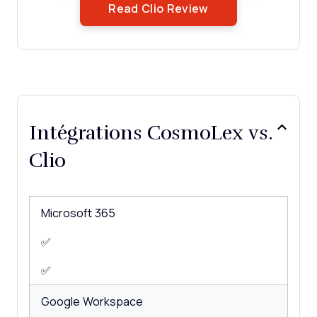
Opens New Windo
Read Clio Review
Multi-User
NDA Management
Notifications
Policy Management
Scheduling
Workflow Management
Intégrations CosmoLex vs.
Clio
Microsoft 365
✅
✅
Google Workspace