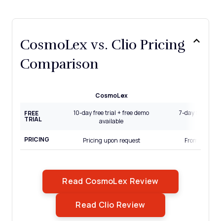
CosmoLex vs. Clio Pricing
Comparison
CosmoLex
Cli
10-day free trial + free demo
7-day free trial
FREE
TRIAL
available
availa
PRICING
Pricing upon request
From $49/us
Opens New Wi
Read CosmoLex Review
Opens New Windo
Read Clio Review