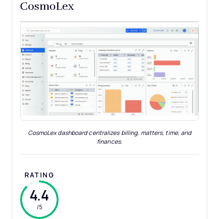
CosmoLex
CosmoLex dashboard centralizes billing, matters, time, and
finances.
RATING
4.4
/5