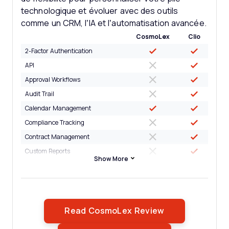
technologique et évoluer avec des outils
comme un CRM, l’IA et l’automatisation avancée.
CosmoLex
Clio
2-Factor Authentication
API
Approval Workflows
Audit Trail
Calendar Management
Compliance Tracking
Contract Management
Custom Reports
Show More
Customer Management
Data Export
Data Import
Document Management
Opens New Wi
Read CosmoLex Review
External Integrations