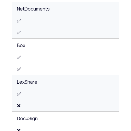
NetDocuments
✅
✅
Box
✅
✅
LexShare
✅
❌
DocuSign
❌