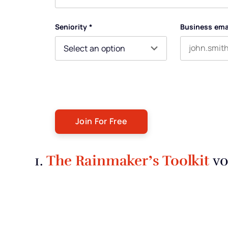
First name
Seniority
*
Business ema
By submitting this form, you agree to receive our newsle
You can unsubscribe at any time. For more details, ple
The Rainmaker’s Toolkit
1.
vo