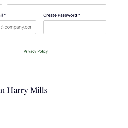
Last name
il
*
Create Password
*
tter, and occasional emails related to The Legal Practice.
ase review our
Privacy Policy
.
n Harry Mills