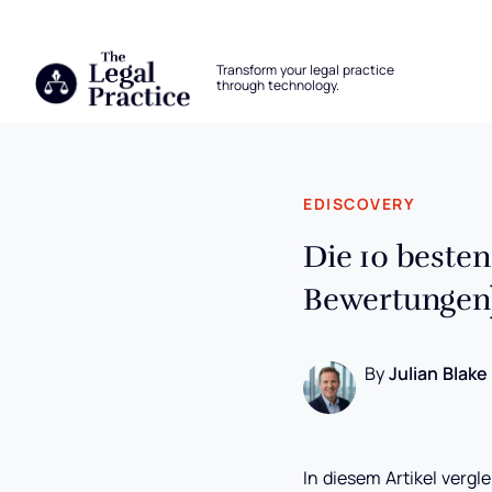
The Legal Practice
Transform your legal practice
through technology.
Skip to main content
EDISCOVERY
Die 10 beste
Bewertungen
By
Julian Blake
In diesem Artikel verg