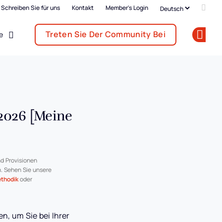
Schreiben Sie für uns
Kontakt
Member's Login
Add u
Treten Sie Der Community Bei
e
Op
2026 [Meine
d Provisionen
n. Sehen Sie unsere
thodik
oder
n, um Sie bei Ihrer