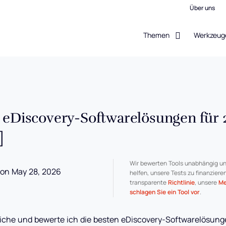
Über uns
Themen
Werkzeug
n eDiscovery-Softwarelösungen für 
]
Wir bewerten Tools unabhängig un
on May 28, 2026
helfen, unsere Tests zu finanziere
transparente
Richtlinie
, unsere
Me
schlagen Sie ein Tool vor
.
leiche und bewerte ich die besten eDiscovery-Softwarelösunge