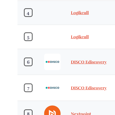
4
Logikcull
5
Logikcull
6
DISCO Ediscovery
7
DISCO Ediscovery
8
Nextpoint