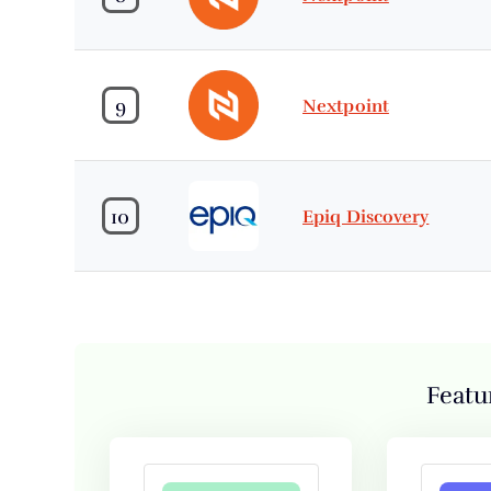
9
Nextpoint
10
Epiq Discovery
Featu