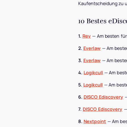
Kaufentscheidung zu u
10 Bestes eDisc
1.
Rev
—
Am besten für
2.
Everlaw
—
Am besten
3.
Everlaw
—
Am besten
4.
Logikcull
—
Am best
5.
Logikcull
—
Am beste
6.
DISCO Ediscovery
7.
DISCO Ediscovery
8.
Nextpoint
—
Am bes