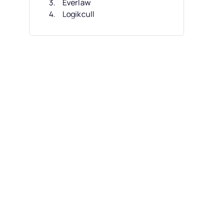
Everlaw
Logikcull
Logikcull
DISCO Ediscovery
DISCO Ediscovery
Nextpoint
Nextpoint
Epiq Discovery
Weitere eDiscovery-
Softwaretools
Gemeinsame Funktionen von
eDiscovery-Software
Was ist eDiscovery-Software?
FAQs