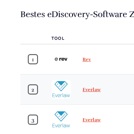
Bestes eDiscovery-Software
TOOL
1
Rev
2
Everlaw
3
Everlaw