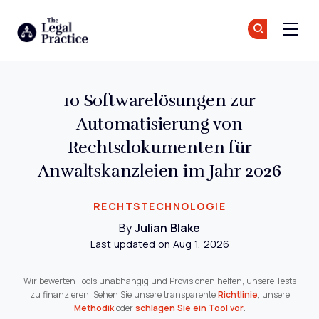
The Legal Practice
Tr
Tr
Skip to main content
10 Softwarelösungen zur
Automatisierung von
Rechtsdokumenten für
Anwaltskanzleien im Jahr 2026
RECHTSTECHNOLOGIE
By
Julian Blake
Last updated on Aug 1, 2026
Wir bewerten Tools unabhängig und Provisionen helfen, unsere Tests
zu finanzieren. Sehen Sie unsere transparente
Richtlinie
, unsere
Methodik
oder
schlagen Sie ein Tool vor
.