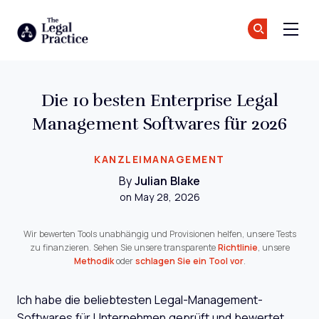
The Legal Practice
Tr
Tr
Skip to main content
Die 10 besten Enterprise Legal
Management Softwares für 2026
KANZLEIMANAGEMENT
By
Julian Blake
on May 28, 2026
Wir bewerten Tools unabhängig und Provisionen helfen, unsere Tests
zu finanzieren. Sehen Sie unsere transparente
Richtlinie
, unsere
Methodik
oder
schlagen Sie ein Tool vor
.
Ich habe die beliebtesten Legal-Management-
Softwares für Unternehmen geprüft und bewertet