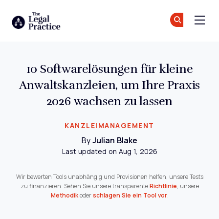
The Legal Practice
Tr
Tr
Skip to main content
10 Softwarelösungen für kleine
Anwaltskanzleien, um Ihre Praxis
2026 wachsen zu lassen
KANZLEIMANAGEMENT
By
Julian Blake
Last updated on Aug 1, 2026
Wir bewerten Tools unabhängig und Provisionen helfen, unsere Tests
zu finanzieren. Sehen Sie unsere transparente
Richtlinie
, unsere
Methodik
oder
schlagen Sie ein Tool vor
.