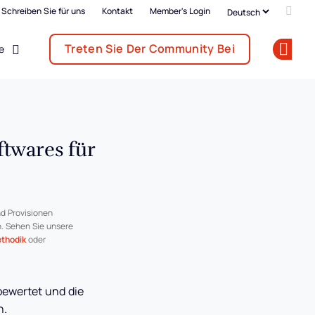
Schreiben Sie für uns
Kontakt
Member's Login
Add u
Treten Sie Der Community Bei
e
Op
ftwares für
d Provisionen
n. Sehen Sie unsere
thodik
oder
bewertet und die
n.