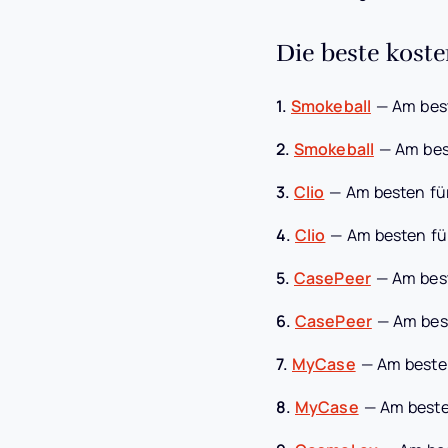
Die beste kost
1.
Smokeball
—
Am bes
2.
Smokeball
—
Am bes
3.
Clio
—
Am besten fü
4.
Clio
—
Am besten fü
5.
CasePeer
—
Am bes
6.
CasePeer
—
Am bes
7.
MyCase
—
Am beste
8.
MyCase
—
Am best