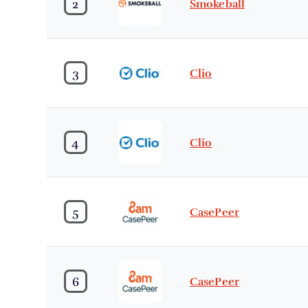
2
Smokeball
3
Clio
4
Clio
5
CasePeer
6
CasePeer