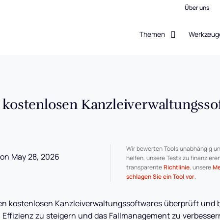
Über uns
Themen
Werkzeug
n kostenlosen Kanzleiverwaltungsso
Wir bewerten Tools unabhängig un
on May 28, 2026
helfen, unsere Tests zu finanziere
transparente
Richtlinie
, unsere
Me
schlagen Sie ein Tool vor
.
ten kostenlosen Kanzleiverwaltungssoftwares überprüft und 
Effizienz zu steigern und das Fallmanagement zu verbesser