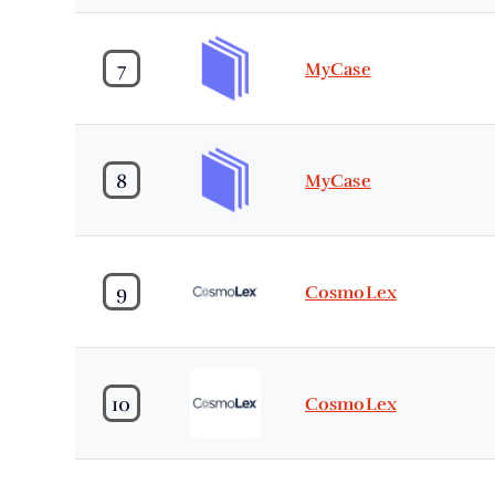
7
MyCase
8
MyCase
9
CosmoLex
10
CosmoLex