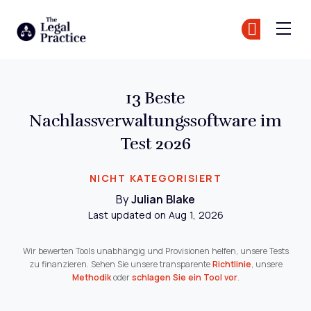
The Legal Practice
Tr
Tr
Skip to main content
13 Beste
Nachlassverwaltungssoftware im
Test 2026
NICHT KATEGORISIERT
By
Julian Blake
Last updated on Aug 1, 2026
Wir bewerten Tools unabhängig und Provisionen helfen, unsere Tests
zu finanzieren. Sehen Sie unsere transparente
Richtlinie
, unsere
Methodik
oder
schlagen Sie ein Tool vor
.