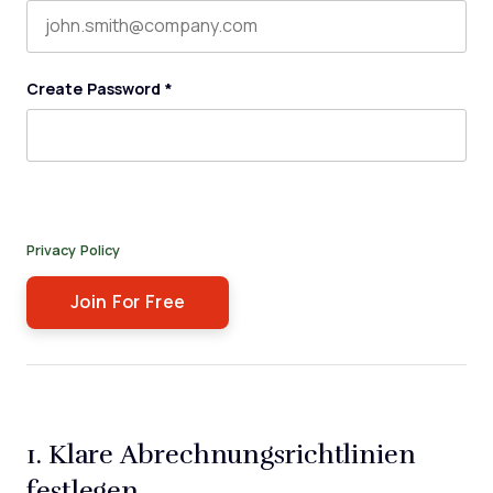
Create Password
*
By submitting this form, you agree to receive our newsletter,
and occasional emails related to The Legal Practice. You can
unsubscribe at any time. For more details, please review our
Privacy Policy
.
1. Klare Abrechnungsrichtlinien
festlegen