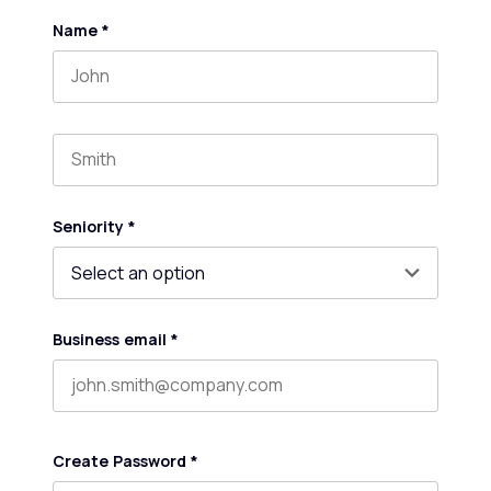
Name
*
First name
Last name
Seniority
*
Business email
*
Create Password
*