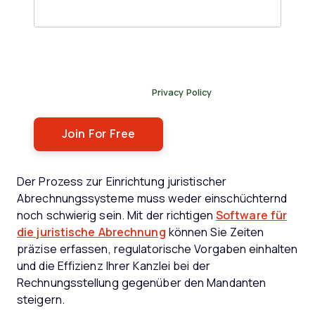
By submitting this form, you agree to receive our
newsletter, and occasional emails related to The Legal
Practice. You can unsubscribe at any time. For more
details, please review our
Privacy Policy
.
Der Prozess zur Einrichtung juristischer
Abrechnungssysteme muss weder einschüchternd
noch schwierig sein. Mit der richtigen
Software für
die juristische Abrechnung
können Sie Zeiten
präzise erfassen, regulatorische Vorgaben einhalten
und die Effizienz Ihrer Kanzlei bei der
Rechnungsstellung gegenüber den Mandanten
steigern.